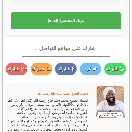
تنزيل المحاضرة (mp3)
شارك على مواقع التواصل
.
شاركه
غرد
شاركه
شاركه
شاركه
فضيلة الشيخ محمد سيد حاج رحمه الله
فضيلة الشيخ محمد سيد حاج رحمه الله (1392هـ - 1431هـ
/ 1972م - 2010م): عالم وداعية سلفي سوداني بارز، من
رموز جماعة أنصار السنة المحمدية. تخرج في كلية
الشريعة بجامعة أم درمان الإسلامية، وأثرى المكتبة
الإسلامية بمؤلفات ودروس عديدة مثل "سلسلة
المتهمين"، "سلسلة القدوات"، وشرح "مدارج السالكين"
و"السيرة النبوية". شغل مناصب قيادية في هيئة علماء
السودان ووزارة الأوقاف. توفي إثر حادث مروري وهو في