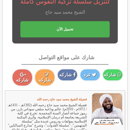
لتنزيل سلسلة تزكية النفوس كاملة
الشيخ محمد سيد حاج
تحميل الآن
.
شارك على مواقع التواصل
شاركه
غرد
شاركه
شاركه
شاركه
فضيلة الشيخ محمد سيد حاج رحمه الله
فضيلة الشيخ محمد سيد حاج رحمه الله (1392هـ - 1431هـ
/ 1972م - 2010م): عالم وداعية سلفي سوداني بارز، من
رموز جماعة أنصار السنة المحمدية. تخرج في كلية
الشريعة بجامعة أم درمان الإسلامية، وأثرى المكتبة
الإسلامية بمؤلفات ودروس عديدة مثل "سلسلة
المتهمين"، "سلسلة القدوات"، وشرح "مدارج السالكين"
و"السيرة النبوية". شغل مناصب قيادية في هيئة علماء