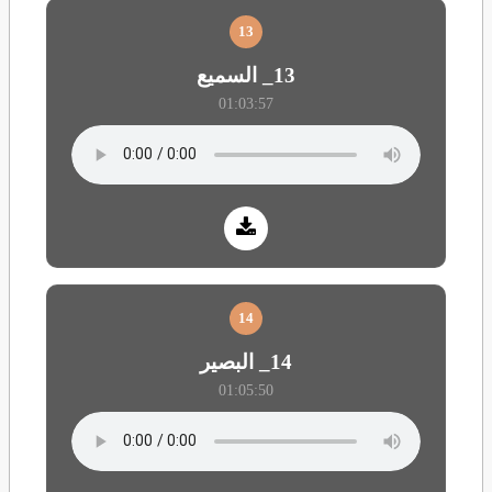
13
13_ السميع
01:03:57
14
14_ البصير
01:05:50