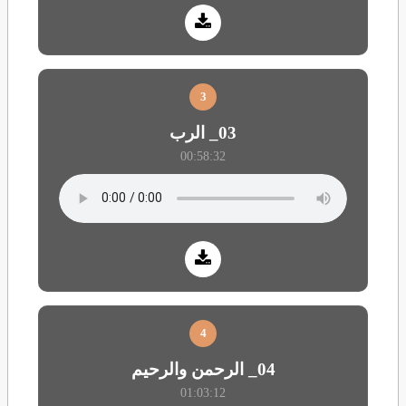
3
03_ الرب
00:58:32
4
04_ الرحمن والرحيم
01:03:12