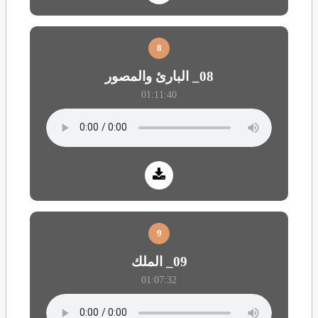
8
08_ البارئ والمصور
01:11:40
9
09_ الملك
01:07:32