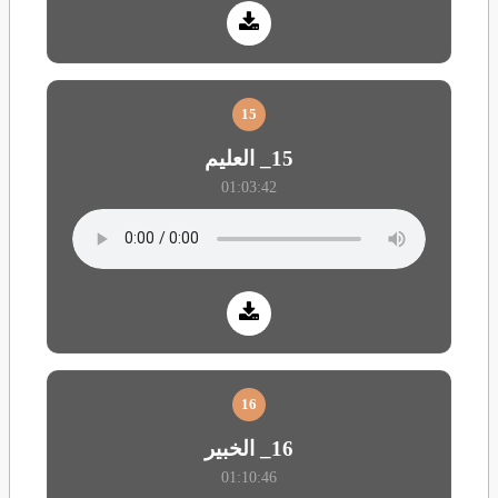
15
15_ العليم
01:03:42
16
16_ الخبير
01:10:46