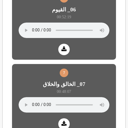
06_ القيوم
00:52:19
7
07_ الخالق والخلاق
00:48:07