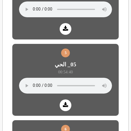
5
05_ الحي
00:54:40
6