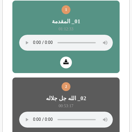
1
01_ المقدمة
01:12:33
2
02_ الله جل جلاله
00:53:17