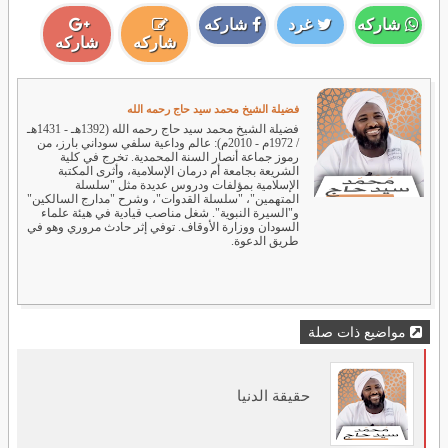
شاركه
غرد
شاركه
شاركه
شاركه
فضيلة الشيخ محمد سيد حاج رحمه الله
فضيلة الشيخ محمد سيد حاج رحمه الله (1392هـ - 1431هـ
/ 1972م - 2010م): عالم وداعية سلفي سوداني بارز، من
رموز جماعة أنصار السنة المحمدية. تخرج في كلية
الشريعة بجامعة أم درمان الإسلامية، وأثرى المكتبة
الإسلامية بمؤلفات ودروس عديدة مثل "سلسلة
المتهمين"، "سلسلة القدوات"، وشرح "مدارج السالكين"
و"السيرة النبوية". شغل مناصب قيادية في هيئة علماء
السودان ووزارة الأوقاف. توفي إثر حادث مروري وهو في
طريق الدعوة.
مواضيع ذات صلة
حقيقة الدنيا