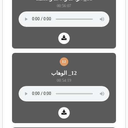
00:56:07
12
12_ الوهاب
00:54:19