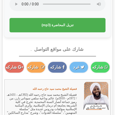
تنزيل المحاضرة (mp3)
شارك على مواقع التواصل
.
شاركه
غرد
شاركه
شاركه
شاركه
فضيلة الشيخ محمد سيد حاج رحمه الله
فضيلة الشيخ محمد سيد حاج رحمه الله (1392هـ - 1431هـ
/ 1972م - 2010م): عالم وداعية سلفي سوداني بارز، من
رموز جماعة أنصار السنة المحمدية. تخرج في كلية
الشريعة بجامعة أم درمان الإسلامية، وأثرى المكتبة
الإسلامية بمؤلفات ودروس عديدة مثل "سلسلة
المتهمين"، "سلسلة القدوات"، وشرح "مدارج السالكين"