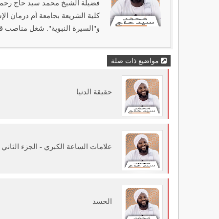
كلية الشريعة بجامعة أم درمان ال
و"السيرة النبوية". شغل مناصب قي
مواضيع ذات صلة
حقيقة الدنيا
علامات الساعة الكبري - الجزء الثاني
الحسد