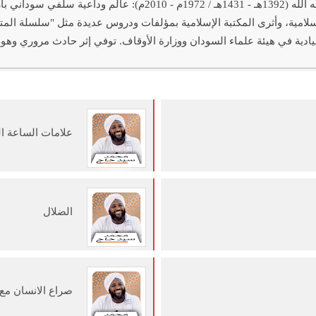
فضيلة الشيخ محمد سيد حاج رحمه الله (1392هـ - 1431هـ / 72
إسلامية، وأثرى المكتبة الإسلامية بمؤلفات ودروس عديدة مثل "سلسلة ال
ادية في هيئة علماء السودان ووزارة الأوقاف. توفي إثر حادث مروري وهو
علامات الساعة ال
الضلال
صراع الانسان مع