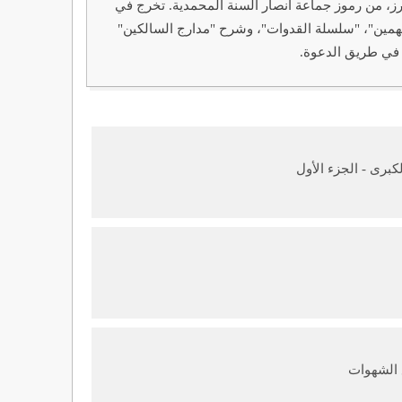
19م - 2010م): عالم وداعية سلفي سوداني بارز، من رموز جماعة أنصار السنة المحمدية. تخرج في
متهمين"، "سلسلة القدوات"، وشرح "مدارج السالكين"
 في طريق الدعوة.
كبرى - الجزء الأول
 الشهوات