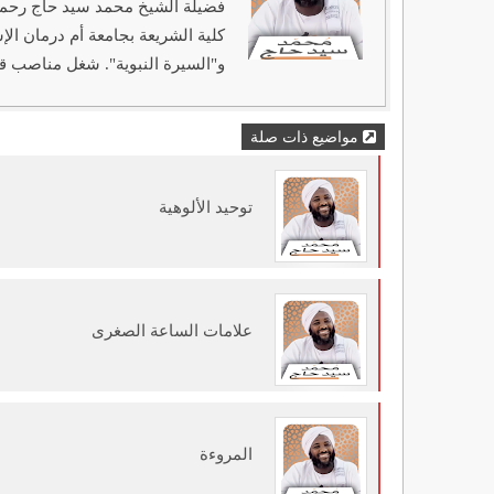
كلية الشريعة بجامعة أم درمان ال
و"السيرة النبوية". شغل مناصب قي
مواضيع ذات صلة
توحيد الألوهية
علامات الساعة الصغرى
المروءة