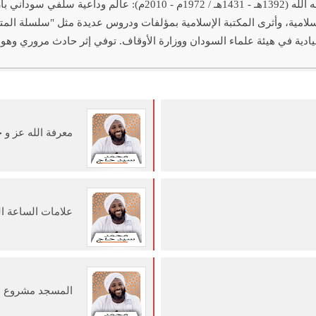
فضيلة الشيخ محمد سيد حاج رحمه الله (1392هـ - 1431هـ / 72
إسلامية، وأثرى المكتبة الإسلامية بمؤلفات ودروس عديدة مثل "سلسلة ال
ادية في هيئة علماء السودان ووزارة الأوقاف. توفي إثر حادث مروري وهو
معرفة الله عز و 
علامات الساعة الك
المسجد مشروع ن