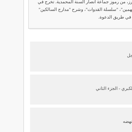
19م - 2010م): عالم وداعية سلفي سوداني بارز، من رموز جماعة أنصار السنة المحمدية. تخرج في
متهمين"، "سلسلة القدوات"، وشرح "مدارج السالكين"
 في طريق الدعوة.
جل
بري - الجزء الثاني
هضه