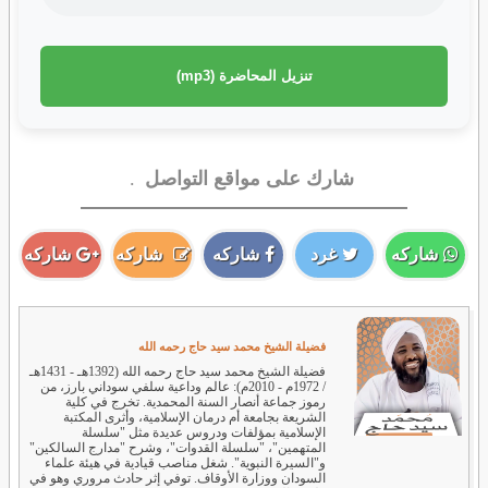
تنزيل المحاضرة (mp3)
شارك على مواقع التواصل
.
شاركه
غرد
شاركه
شاركه
شاركه
فضيلة الشيخ محمد سيد حاج رحمه الله
فضيلة الشيخ محمد سيد حاج رحمه الله (1392هـ - 1431هـ
/ 1972م - 2010م): عالم وداعية سلفي سوداني بارز، من
رموز جماعة أنصار السنة المحمدية. تخرج في كلية
الشريعة بجامعة أم درمان الإسلامية، وأثرى المكتبة
الإسلامية بمؤلفات ودروس عديدة مثل "سلسلة
المتهمين"، "سلسلة القدوات"، وشرح "مدارج السالكين"
و"السيرة النبوية". شغل مناصب قيادية في هيئة علماء
السودان ووزارة الأوقاف. توفي إثر حادث مروري وهو في