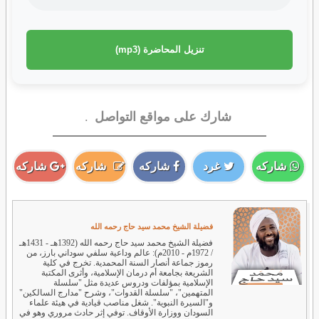
تنزيل المحاضرة (mp3)
شارك على مواقع التواصل
.
شاركه
غرد
شاركه
شاركه
شاركه
فضيلة الشيخ محمد سيد حاج رحمه الله
فضيلة الشيخ محمد سيد حاج رحمه الله (1392هـ - 1431هـ
/ 1972م - 2010م): عالم وداعية سلفي سوداني بارز، من
رموز جماعة أنصار السنة المحمدية. تخرج في كلية
الشريعة بجامعة أم درمان الإسلامية، وأثرى المكتبة
الإسلامية بمؤلفات ودروس عديدة مثل "سلسلة
المتهمين"، "سلسلة القدوات"، وشرح "مدارج السالكين"
و"السيرة النبوية". شغل مناصب قيادية في هيئة علماء
السودان ووزارة الأوقاف. توفي إثر حادث مروري وهو في