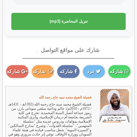
تنزيل المحاضرة (mp3)
شارك على مواقع التواصل
.
شاركه
غرد
شاركه
شاركه
شاركه
فضيلة الشيخ محمد سيد حاج رحمه الله
فضيلة الشيخ محمد سيد حاج رحمه الله (1392هـ - 1431هـ
/ 1972م - 2010م): عالم وداعية سلفي سوداني بارز، من
رموز جماعة أنصار السنة المحمدية. تخرج في كلية
الشريعة بجامعة أم درمان الإسلامية، وأثرى المكتبة
الإسلامية بمؤلفات ودروس عديدة مثل "سلسلة
المتهمين"، "سلسلة القدوات"، وشرح "مدارج السالكين"
و"السيرة النبوية". شغل مناصب قيادية في هيئة علماء
السودان ووزارة الأوقاف. توفي إثر حادث مروري وهو في