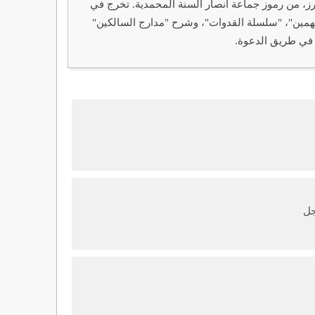
19م - 2010م): عالم وداعية سلفي سوداني بارز، من رموز جماعة أنصار السنة المحمدية. تخرج في
متهمين"، "سلسلة القدوات"، وشرح "مدارج السالكين"
 في طريق الدعوة.
جل