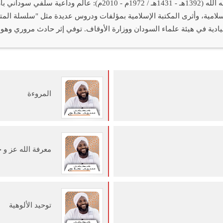
فضيلة الشيخ محمد سيد حاج رحمه الله (1392هـ - 1431هـ / 72
إسلامية، وأثرى المكتبة الإسلامية بمؤلفات ودروس عديدة مثل "سلسلة ال
ادية في هيئة علماء السودان ووزارة الأوقاف. توفي إثر حادث مروري وهو
المروءة
معرفة الله عز و 
توحيد الألوهية