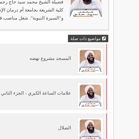
كلية الشريعة بجامعة أم درمان ال
و"السيرة النبوية". شغل مناصب قي
مواضيع ذات صلة
المسجد مشروع نهضه
علامات الساعة الكبري - الجزء الثاني
الضلال