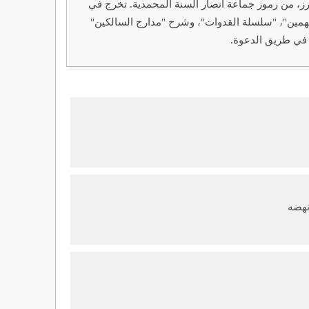
19م - 2010م): عالم وداعية سلفي سوداني بارز، من رموز جماعة أنصار السنة المحمدية. تخرج في
متهمين"، "سلسلة القدوات"، وشرح "مدارج السالكين"
 في طريق الدعوة.
هضه