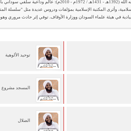
فضيلة الشيخ محمد سيد حاج رحمه الله (1392هـ - 1431هـ / 72
إسلامية، وأثرى المكتبة الإسلامية بمؤلفات ودروس عديدة مثل "سلسلة ال
ادية في هيئة علماء السودان ووزارة الأوقاف. توفي إثر حادث مروري وهو
توحيد الألوهية
المسجد مشروع ن
الضلال