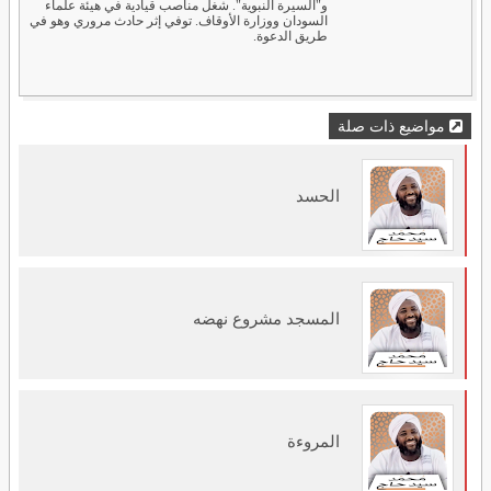
و"السيرة النبوية". شغل مناصب قيادية في هيئة علماء
السودان ووزارة الأوقاف. توفي إثر حادث مروري وهو في
طريق الدعوة.
مواضيع ذات صلة
الحسد
المسجد مشروع نهضه
المروءة