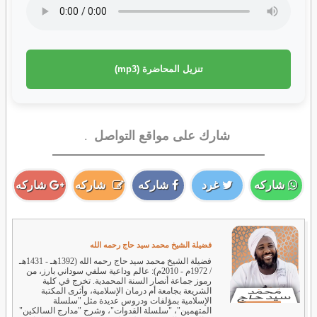
تنزيل المحاضرة (mp3)
شارك على مواقع التواصل
.
شاركه
غرد
شاركه
شاركه
شاركه
فضيلة الشيخ محمد سيد حاج رحمه الله
فضيلة الشيخ محمد سيد حاج رحمه الله (1392هـ - 1431هـ
/ 1972م - 2010م): عالم وداعية سلفي سوداني بارز، من
رموز جماعة أنصار السنة المحمدية. تخرج في كلية
الشريعة بجامعة أم درمان الإسلامية، وأثرى المكتبة
الإسلامية بمؤلفات ودروس عديدة مثل "سلسلة
المتهمين"، "سلسلة القدوات"، وشرح "مدارج السالكين"