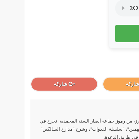
شاركه
شاركه
19م - 2010م): عالم وداعية سلفي سوداني بارز، من رموز جماعة أنصار السنة المحمدية. تخرج في
متهمين"، "سلسلة القدوات"، وشرح "مدارج السالكين"
 في طريق الدعوة.