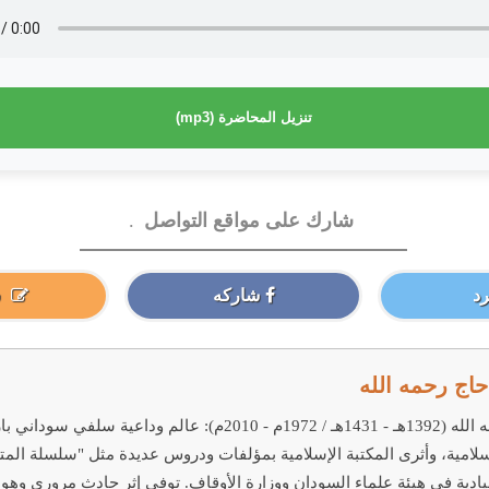
تنزيل المحاضرة (mp3)
شارك على مواقع التواصل
.
د
شاركه
اج رحمه الله
فضيلة الشيخ محمد سيد حاج رحمه الله (1392هـ - 1431هـ / 72
إسلامية، وأثرى المكتبة الإسلامية بمؤلفات ودروس عديدة مثل "سلسلة ال
ادية في هيئة علماء السودان ووزارة الأوقاف. توفي إثر حادث مروري وهو