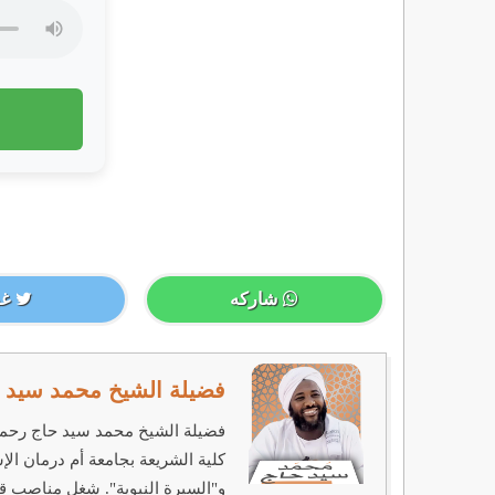
شاركه
غر
فضيلة الشيخ محمد سيد ح
كلية الشريعة بجامعة أم درمان ال
و"السيرة النبوية". شغل مناصب قي